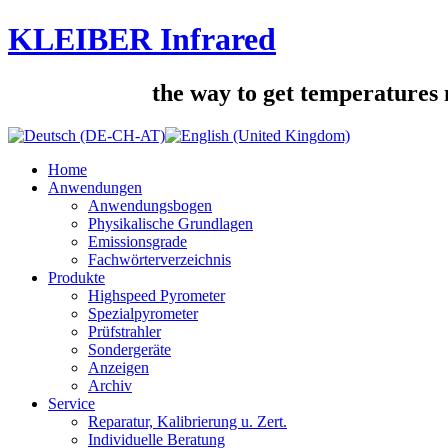
KLEIBER Infrared
the way to get temperatures m
Home
Anwendungen
Anwendungsbogen
Physikalische Grundlagen
Emissionsgrade
Fachwörterverzeichnis
Produkte
Highspeed Pyrometer
Spezialpyrometer
Prüfstrahler
Sondergeräte
Anzeigen
Archiv
Service
Reparatur, Kalibrierung u. Zert.
Individuelle Beratung