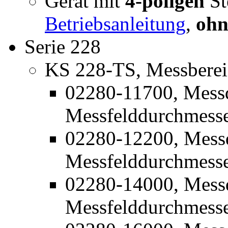
Gerät mit
4-poligen
St
Betriebsanleitung
,
ohn
Serie 228
KS 228-TS, Messbereic
02280-11700, Mess
Messfelddurchmess
02280-12200, Mess
Messfelddurchmess
02280-14000, Mess
Messfelddurchmess